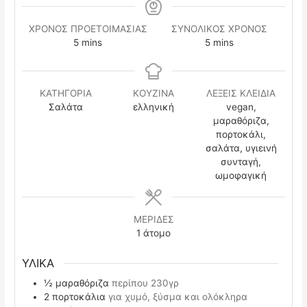
ΧΡΟΝΟΣ ΠΡΟΕΤΟΙΜΑΣΙΑΣ
ΣΥΝΟΛΙΚΟΣ ΧΡΟΝΟΣ
minutes
minutes
5
mins
5
mins
ΚΑΤΗΓΟΡΙΑ
ΚΟΥΖΙΝΑ
ΛΕΞΕΙΣ ΚΛΕΙΔΙΑ
Σαλάτα
ελληνική
vegan,
μαραθόριζα,
πορτοκάλι,
σαλάτα, υγιεινή
συνταγή,
ωμοφαγική
ΜΕΡΙΔΕΣ
1
άτομο
ΥΛΙΚΑ
½
μαραθόριζα
περίπου 230γρ
2
πορτοκάλια
για χυμό, ξύσμα και ολόκληρα