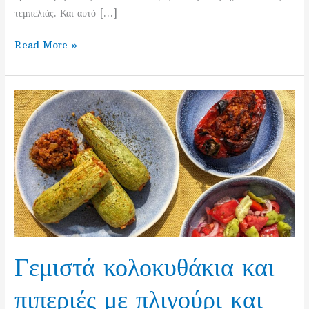
τεμπελιάς. Και αυτό […]
Λαχανοντολμάδες
Read More »
με
λεμονάτη
βίγκαν
μπεσαμέλ
–
χωρίς
γλουτένη
Γεμιστά κολοκυθάκια και
πιπεριές με πλιγούρι και