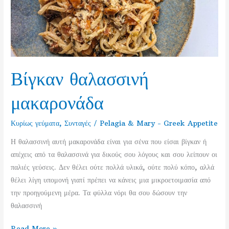
φάβα
κοκκινιστή
Βίγκαν θαλασσινή
μακαρονάδα
Κυρίως γεύματα
,
Συνταγές
/
Pelagia & Mary - Greek Appetite
Η θαλασσινή αυτή μακαρονάδα είναι για σένα που είσαι βίγκαν ή
απέχεις από τα θαλασσινά για δικούς σου λόγους και σου λείπουν οι
παλιές γεύσεις. Δεν θέλει ούτε πολλά υλικά, ούτε πολύ κόπο, αλλά
θέλει λίγη υπομονή γιατί πρέπει να κάνεις μια μικροετοιμασία από
την προηγούμενη μέρα. Τα φύλλα νόρι θα σου δώσουν την
θαλασσινή
Βίγκαν
Read More »