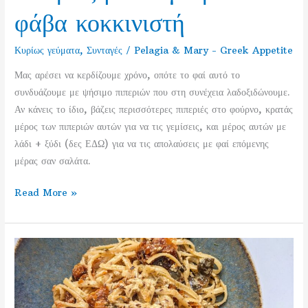
φάβα κοκκινιστή
Κυρίως γεύματα
,
Συνταγές
/
Pelagia & Mary - Greek Appetite
Μας αρέσει να κερδίζουμε χρόνο, οπότε το φαί αυτό το
συνδυάζουμε με ψήσιμο πιπεριών που στη συνέχεια λαδοξιδώνουμε.
Αν κάνεις το ίδιο, βάζεις περισσότερες πιπεριές στο φούρνο, κρατάς
μέρος των πιπεριών αυτών για να τις γεμίσεις, και μέρος αυτών με
λάδι + ξύδι (δες ΕΔΩ) για να τις απολαύσεις με φαί επόμενης
μέρας σαν σαλάτα.
Γεμιστά
Read More »
κολοκυθάκια
και
πιπεριές
με
πλιγούρι
και