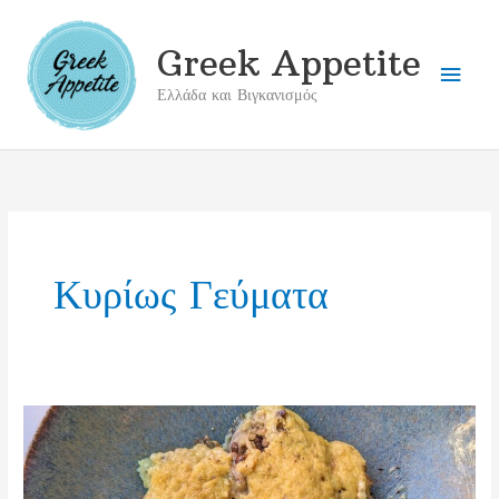
Μετάβαση
στο
Greek Appetite
Κύρι
περιεχόμενο
Ελλάδα και Βιγκανισμός
Μενο
Κυρίως Γεύματα