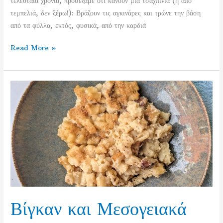
τελευταία χρόνια, προσέξαμε ότι κάνουν μια τσαχπινιά (ή από
τεμπελιά, δεν ξέρω!): Βράζουν τις αγκινάρες και τρώνε την βάση
από τα φύλλα, εκτός, φυσικά, από την καρδιά
Αγκινάρες
Read More »
τεμπέλικα
μαγειρεμένες
Βίγκαν και Μεσογειακά