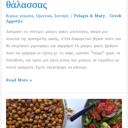
θάλασσας
Κυρίως γεύματα
,
Ορεκτικά
,
Συνταγές
/
Pelagia & Mary - Greek
Appetite
Δοκίμασε τις νόστιμες μαύρες φακές μπελούγκα, ακόμα μια
ποικιλία της αγαπημένης φακής, σ’ένα διαφορετικό βίγκαν πιάτο που
θα λατρέψουν χορτοφάγοι και παμφάγοι! Οι μαύρες φακές βράζουν
πολύ πιο γρήγορα σε σχέση με τις καφέ, κρατάνε “σώμα” χωρίς να
διαλυθούν, και έχουν μια γήινη γεύση που μπορείς να ταιριάξεις με
πολλά πράγματα. Εμείς σκεφτήκαμε να κάνουμε
Γεμιστές
Read More »
ντομάτες
με
μαύρες
φακές,
βίγκαν
μαγιονέζα