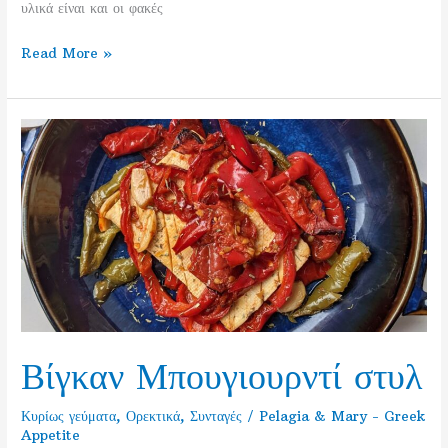
υλικά είναι και οι φακές
Φακές
Read More »
–
Μαγείρεψε
1
φορά
και
απόλαυσε
3
διαφορετικά
βίγκαν
γεύματα
Βίγκαν Μπουγιουρντί στυλ
Κυρίως γεύματα
,
Ορεκτικά
,
Συνταγές
/
Pelagia & Mary - Greek
Appetite