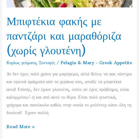
Μπιφτέκια φακής με
παντζάρι και μαραθόριζα
(χωρίς γλουτένη)
Κυρίως γεύματα
,
Συνταγές
/
Pelagia & Mary - Greek Appetite
Αν δεν έχεις πολύ χρόνο για μαγείρεμα, αλλά θέλεις να φας νόστιμα
και υγιεινά πράγματα από τα χεράκια σου, φτιάξε τα μπιφτέκια
αυτά! Επίσης, δεν έχουν γλουτένη, οπότε αν έχεις πρόβλημα, είσαι
καλυμμένος/-η και από αυτό το θέμα. Είναι πολύ γευστικά,
γρήγορα και πανεύκολα καθώς στην ουσία το μπλέντερ κάνει όλη τη
δουλειά! Εχουν πολλή
Μπιφτέκια
Read More »
φακής