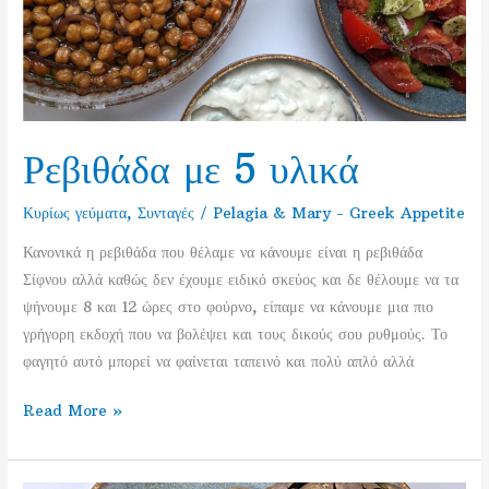
και
μια
νότα
θάλασσας
Ρεβιθάδα με 5 υλικά
Κυρίως γεύματα
,
Συνταγές
/
Pelagia & Mary - Greek Appetite
Κανονικά η ρεβιθάδα που θέλαμε να κάνουμε είναι η ρεβιθάδα
Σίφνου αλλά καθώς δεν έχουμε ειδικό σκεύος και δε θέλουμε να τα
ψήνουμε 8 και 12 ώρες στο φούρνο, είπαμε να κάνουμε μια πιο
γρήγορη εκδοχή που να βολέψει και τους δικούς σου ρυθμούς. Το
φαγητό αυτό μπορεί να φαίνεται ταπεινό και πολύ απλό αλλά
Ρεβιθάδα
Read More »
με
5