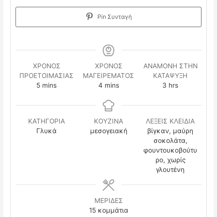
Pin Συνταγή
ΧΡΟΝΟΣ
ΧΡΟΝΟΣ
ΑΝΑΜΟΝΉ ΣΤΗΝ
ΠΡΟΕΤΟΙΜΑΣΙΑΣ
ΜΑΓΕΙΡΕΜΑΤΟΣ
ΚΑΤΆΨΥΞΗ
minutes
minutes
hours
5
mins
4
mins
3
hrs
ΚΑΤΗΓΟΡΙΑ
ΚΟΥΖΙΝΑ
ΛΕΞΕΙΣ ΚΛΕΙΔΙΑ
Γλυκά
μεσογειακή
βίγκαν, μαύρη
σοκολάτα,
φουντουκοβούτυ
ρο, χωρίς
γλουτένη
ΜΕΡΙΔΕΣ
15
κομμάτια