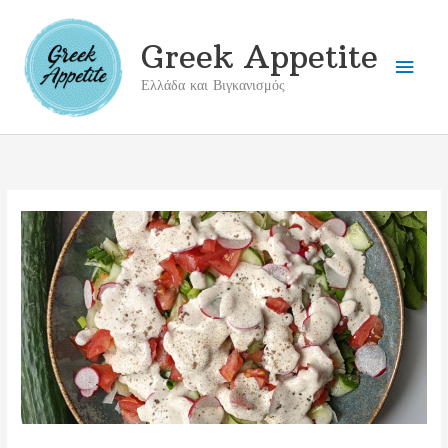
Μετάβαση
στο
Greek Appetite
Κύρι
περιεχόμενο
Ελλάδα και Βιγκανισμός
Μενο