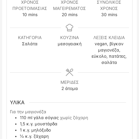
ΧΡΟΝΟΣ
ΧΡΟΝΟΣ
ΣΥΝΟΛΙΚΟΣ
ΠΡΟΕΤΟΙΜΑΣΙΑΣ
ΜΑΓΕΙΡΕΜΑΤΟΣ
ΧΡΟΝΟΣ
minutes
minutes
minutes
10
mins
20
mins
30
mins
ΚΑΤΗΓΟΡΙΑ
ΚΟΥΖΙΝΑ
ΛΕΞΕΙΣ ΚΛΕΙΔΙΑ
Σαλάτα
μεσογειακή
vegan, βίγκαν
μαγιονέζα,
εύκολο, πατάτες,
σαλάτα
ΜΕΡΙΔΕΣ
2
άτομα
ΥΛΙΚΑ
Για την μαγιονέζα
110
ml
γάλα σόγιας
χωρίς ζάχαρη
1,5
κ.γ.
μουστάρδα
1
κ.γ.
μηλόξυδο
½
κ.γ.
ζάχαρη