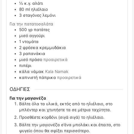
½
κ.γ.
αλάτι
80
ml
ηλιέλαιο
3
σταγόνες λεμόνι
Για την πατατοσαλάτα
500
γρ
πατάτες
μισό αγγούρι
1
ντομάτα
2
φρέσκα κρεμμυδάκια
3
ραπανάκια
μισό πράσο
προαιρετικά
πιπέρι
κάλα νάμακ
Kala Namak
καπνιστή πάπρικα
προαιρετικά
ΟΔΗΓΙΕΣ
Για την μαγιονέζα
Βάλτε όλα τα υλικά, εκτός από το ηλιέλαιο, στο
μπλέντερ και χτυπήστε τα σε μέτρια ταχύτητα.
Προσθέστε κορδόνι (σιγά σιγά) το ηλιέλαιο.
Βάλτε την μαγιονέζα σ’ένα μπολάκι και έπειτα, στο
ψυγείο όπου θα σφίξει περισσότερο.