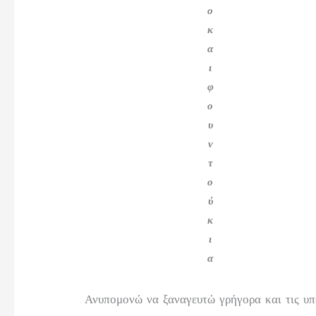
ο
κ
α
ι
φ
ο
υ
ν
τ
ο
ύ
κ
ι
α
Ανυπομονώ να ξαναγευτώ γρήγορα και τις υπ