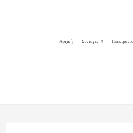
Μετάβαση
στο
περιεχόμενο
Αρχική
Συνταγές
Ηλεκτρονι