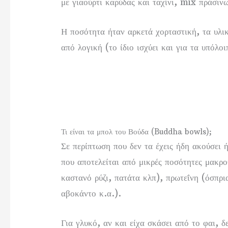
με γιαούρτι καρύδας και ταχίνι, mix πράσι
Η ποσότητα ήταν αρκετά χορταστική, τα υλι
από λογική (το ίδιο ισχύει και για τα υπόλο
Τι είναι τα μπολ του Βούδα (Buddha bowls);
Σε περίπτωση που δεν τα έχεις ήδη ακούσει 
που αποτελείται από μικρές ποσότητες μακρ
καστανό ρύζι, πατάτα κλπ), πρωτεΐνη (όσπρι
αβοκάντο κ.α.).
Για γλυκό, αν και είχα σκάσει από το φαι, 