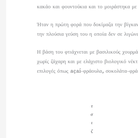
κακάο και φουντούκια και το μοιράστηκα με
Ήταν η πρώτη φορά που δοκίμαζα την βίγκα
την πλούσια γεύση του η οποία δεν σε λιγών
Η βάση του φτιάχνεται με βασιλικούς χουρμ
χωρίς ζάχαρη και με ελάχιστο βιολογικό νέκ
επιλογές όπως açaí-φράουλα, σοκολάτα-φρά
τ
σ
ι
ζ