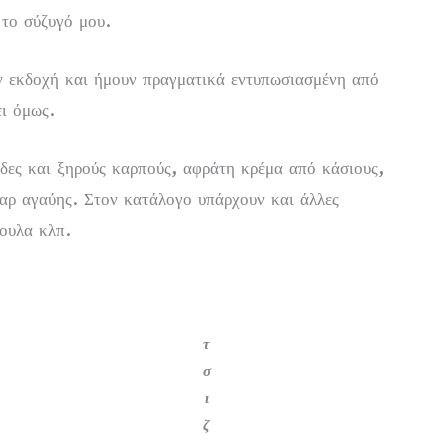
 το σύζυγό μου.
ν εκδοχή και ήμουν πραγματικά εντυπωσιασμένη από
ει όμως.
άδες και ξηρούς καρπούς, αφράτη κρέμα από κάσιους,
ταρ αγαύης. Στον κατάλογο υπάρχουν και άλλες
ουλα κλπ.
τ
σ
ι
ζ