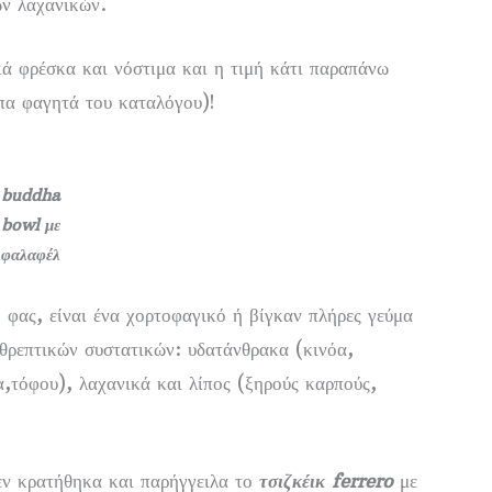
νων λαχανικών.
κά φρέσκα και νόστιμα και η τιμή κάτι παραπάνω
ιπα φαγητά του καταλόγου)!
buddha
bowl
με
φαλαφέλ
ή φας, είναι ένα χορτοφαγικό ή βίγκαν πλήρες γεύμα
οθρεπτικών συστατικών: υδατάνθρακα (κινόα,
α,τόφου), λαχανικά και λίπος (ξηρούς καρπούς,
δεν κρατήθηκα και παρήγγειλα το
τσιζκέικ ferrero
με