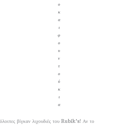
ο
κ
α
ι
φ
ο
υ
ν
τ
ο
ύ
κ
ι
α
όλοιπες βίγκαν λιχουδιές του Rubik’s! Αν το