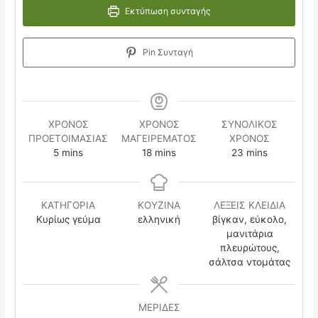
Εκτύπωση συνταγής
Pin Συνταγή
ΧΡΟΝΟΣ
ΧΡΟΝΟΣ
ΣΥΝΟΛΙΚΟΣ
ΠΡΟΕΤΟΙΜΑΣΙΑΣ
ΜΑΓΕΙΡΕΜΑΤΟΣ
ΧΡΟΝΟΣ
minutes
minutes
minutes
5
mins
18
mins
23
mins
ΚΑΤΗΓΟΡΙΑ
ΚΟΥΖΙΝΑ
ΛΕΞΕΙΣ ΚΛΕΙΔΙΑ
Κυρίως γεύμα
ελληνική
βίγκαν, εύκολο,
μανιτάρια
πλευρώτους,
σάλτσα ντομάτας
ΜΕΡΙΔΕΣ