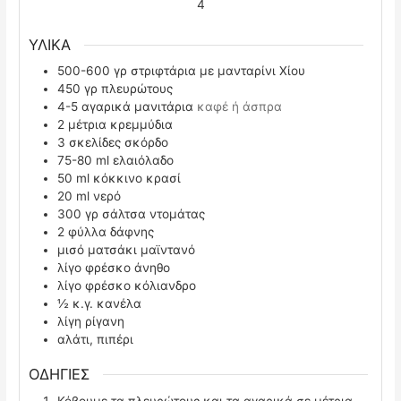
4
ΥΛΙΚΑ
500-600
γρ
στριφτάρια με μανταρίνι Χίου
450
γρ
πλευρώτους
4-5
αγαρικά μανιτάρια
καφέ ή άσπρα
2
μέτρια κρεμμύδια
3
σκελίδες σκόρδο
75-80
ml
ελαιόλαδο
50
ml
κόκκινο κρασί
20
ml
νερό
300
γρ
σάλτσα ντομάτας
2
φύλλα δάφνης
μισό ματσάκι μαϊντανό
λίγο φρέσκο άνηθο
λίγο φρέσκο κόλιανδρο
½
κ.γ.
κανέλα
λίγη ρίγανη
αλάτι, πιπέρι
ΟΔΗΓΙΕΣ
Κόβουμε τα πλευρώτους και τα αγαρικά σε μέτρια