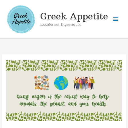
Μετάβαση
στο
Greek Appetite
Κύρι
περιεχόμενο
Ελλάδα και Βιγκανισμός
Μενο