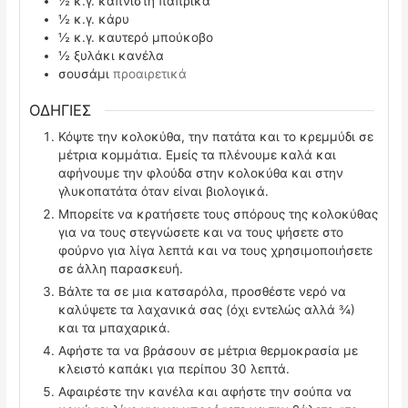
½
κ.γ.
καπνιστή πάπρικα
½
κ.γ.
κάρυ
½
κ.γ.
καυτερό μπούκοβο
½
ξυλάκι κανέλα
σουσάμι
προαιρετικά
ΟΔΗΓΙΕΣ
Κόψτε την κολοκύθα, την πατάτα και το κρεμμύδι σε
μέτρια κομμάτια. Εμείς τα πλένουμε καλά και
αφήνουμε την φλούδα στην κολοκύθα και στην
γλυκοπατάτα όταν είναι βιολογικά.
Μπορείτε να κρατήσετε τους σπόρους της κολοκύθας
για να τους στεγνώσετε και να τους ψήσετε στο
φούρνο για λίγα λεπτά και να τους χρησιμοποιήσετε
σε άλλη παρασκευή.
Βάλτε τα σε μια κατσαρόλα, προσθέστε νερό να
καλύψετε τα λαχανικά σας (όχι εντελώς αλλά ¾)
και τα μπαχαρικά.
Αφήστε τα να βράσουν σε μέτρια θερμοκρασία με
κλειστό καπάκι για περίπου 30 λεπτά.
Αφαιρέστε την κανέλα και αφήστε την σούπα να