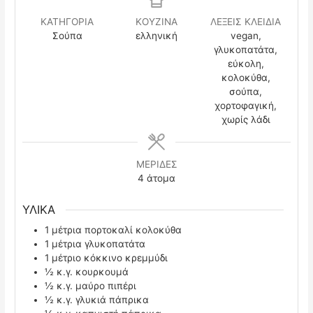
ΚΑΤΗΓΟΡΙΑ
ΚΟΥΖΙΝΑ
ΛΕΞΕΙΣ ΚΛΕΙΔΙΑ
Σούπα
ελληνική
vegan,
γλυκοπατάτα,
εύκολη,
κολοκύθα,
σούπα,
χορτοφαγική,
χωρίς λάδι
ΜΕΡΙΔΕΣ
4
άτομα
ΥΛΙΚΑ
1
μέτρια πορτοκαλί κολοκύθα
1
μέτρια γλυκοπατάτα
1
μέτριο κόκκινο κρεμμύδι
½
κ.γ.
κουρκουμά
½
κ.γ.
μαύρο πιπέρι
½
κ.γ.
γλυκιά πάπρικα