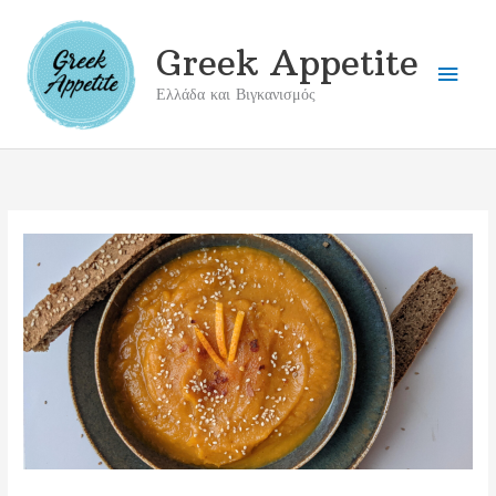
Μετάβαση
στο
Greek Appetite
Κύρι
περιεχόμενο
Ελλάδα και Βιγκανισμός
Μενο