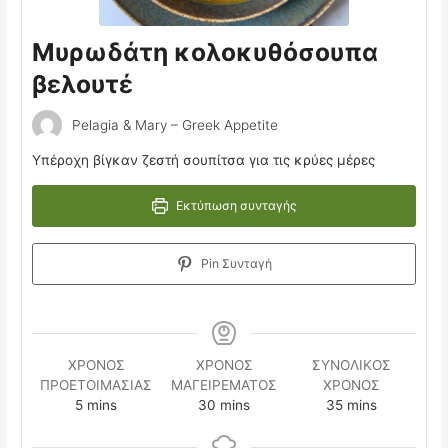
Μυρωδάτη κολοκυθόσουπα
βελουτέ
Pelagia & Mary – Greek Appetite
Υπέροχη βίγκαν ζεστή σουπίτσα για τις κρύες μέρες
Εκτύπωση συνταγής
Pin Συνταγή
ΧΡΟΝΟΣ
ΧΡΟΝΟΣ
ΣΥΝΟΛΙΚΟΣ
ΠΡΟΕΤΟΙΜΑΣΙΑΣ
ΜΑΓΕΙΡΕΜΑΤΟΣ
ΧΡΟΝΟΣ
minutes
minutes
minutes
5
mins
30
mins
35
mins