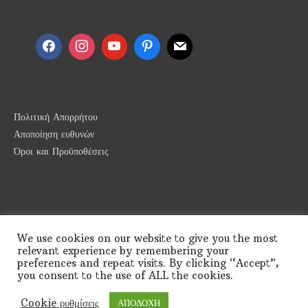
Follow us
Πολιτική Απορρήτου
Αποποίηση ευθυνών
Όροι και Προϋποθέσεις
We use cookies on our website to give you the most
relevant experience by remembering your
preferences and repeat visits. By clicking “Accept”,
you consent to the use of ALL the cookies.
Copyright © 2026
Greek Appetite
| Powered by
Astra
Cookie ρυθμίσεις
ΑΠΟΔΟΧΗ
Θέμα WordPress